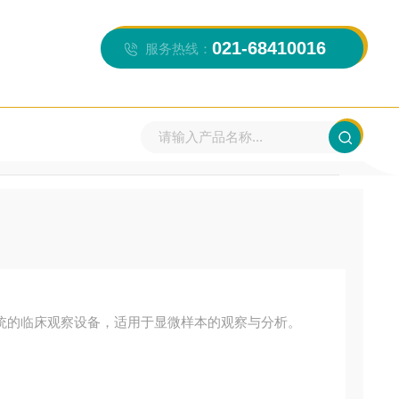
021-68410016
服务热线：
当前位置：
首页
>>
产品中心
>>
眼科影像检查
>>
眼科
统的临床观察设备，适用于显微样本的观察与分析。