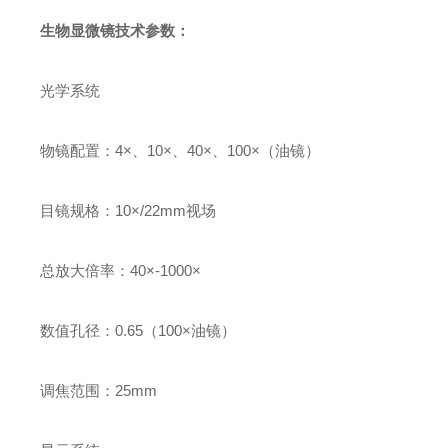
生物显微镜技术参数：
光学系统
物镜配置：4×、10×、40×、100×（油镜）
目镜规格：10×/22mm视场
总放大倍率：40×-1000×
数值孔径：0.65（100×油镜）
调焦范围：25mm