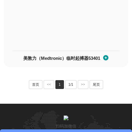
美敦力（Medtronic）临时起搏器53401
首页
<<
1
1/1
>>
尾页
扫码加微信