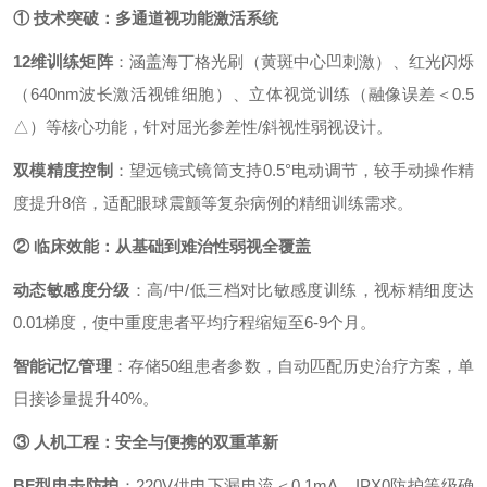
① 技术突破：多通道视功能激活系统
12维训练矩阵
：涵盖海丁格光刷（黄斑中心凹刺激）、红光闪烁
（640nm波长激活视锥细胞）、立体视觉训练（融像误差＜0.5
△）等核心功能，针对屈光参差性/斜视性弱视设计。
双模精度控制
：望远镜式镜筒支持0.5°电动调节，较手动操作精
度提升8倍，适配眼球震颤等复杂病例的精细训练需求。
② 临床效能：从基础到难治性弱视全覆盖
动态敏感度分级
：高/中/低三档对比敏感度训练，视标精细度达
0.01梯度，使中重度患者平均疗程缩短至6-9个月。
智能记忆管理
：存储50组患者参数，自动匹配历史治疗方案，单
日接诊量提升40%。
③ 人机工程：安全与便携的双重革新
BF型电击防护
：220V供电下漏电流＜0.1mA，IPX0防护等级确